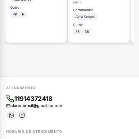
juros
ju
Outro:
Cortamanho:
C
PP
P
Azul School
Outro:
Ou
36
38
ATENDIMENTO
11914372418
clareobrasil@gmail.com.br
HORÁRIO DE ATENDIMENTO