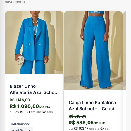
navegando.
Blazer Linho
Alfaiataria Azul School
- L'Cecci
R$ 1.148,00
Calça Linho Pantalona
V
R$ 1.090,60
NO PIX
Azul School - L'Cecci
L
ou
R$ 191,33
em até
6x
sem
R$ 619,00
R
juros
R$ 588,05
R
NO PIX
Cortamanho:
ou
R$ 103,17
em até
6x
sem
o
Azul School