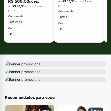
R$ 560,50
ou
R$ 32,33
em até
6x
sem
NO PIX
ju
juros
ou
R$ 98,33
em até
6x
sem
T
juros
Cortamanho:
Cortamanho:
preto
off white
Outro:
Outro:
P
P
Recomendados para você
Roupas
Roupas