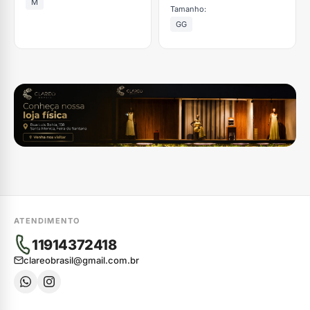
M
Tamanho:
GG
ATENDIMENTO
11914372418
clareobrasil@gmail.com.br