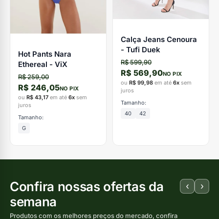
Calça Jeans Cenoura
- Tufi Duek
Hot Pants Nara
R$ 599,90
Ethereal - ViX
R$ 569,90
NO PIX
R$ 259,00
ou
R$ 99,98
em até
6x
sem
R$ 246,05
NO PIX
juros
ou
R$ 43,17
em até
6x
sem
Tamanho:
juros
40
42
Tamanho:
G
Confira nossas ofertas da
‹
›
semana
Produtos com os melhores preços do mercado, confira