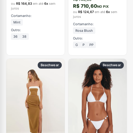
ou
R$ 164,83
em até
6x
sem
R$ 710,60
NO PIX
juros
ou
R$ 124,67
em até
6x
sem
Cortamanho:
juros
Mint
Cortamanho:
Outro:
Rosa Blush
36
38
Outro:
G
P
PP
Beachwear
Beachwear