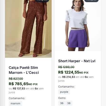
Short Harper - Nxt Lvl
R$ 1289,00
Calça Paetê Slim
R$ 1224,55
Marrom - L'Cecci
NO PIX
ou
R$ 214,83
em até
6x
sem
R$ 827,00
juros
R$ 785,65
NO PIX
Cortamanho:
ou
R$ 137,83
em até
6x
sem
purple
juros
Outro:
Cortamanho:
36
38
marrom