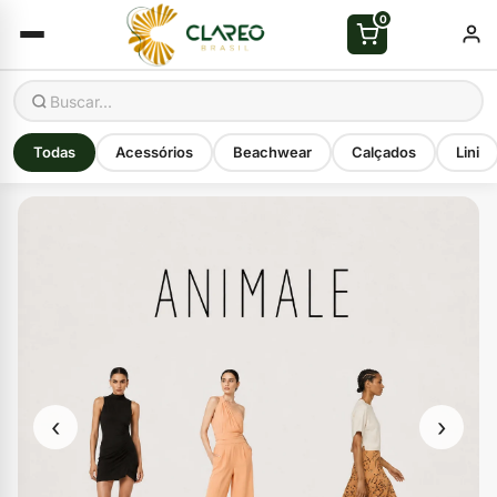
0
Todas
Acessórios
Beachwear
Calçados
Lini
‹
›