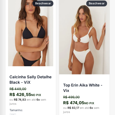
Beachwear
Beachwear
Calcinha Sally Detalhe
Black - ViX
Top Erin Aika White -
R$ 449,00
Vix
R$ 426,55
NO PIX
R$ 499,00
ou
R$ 74,83
em até
6x
sem
R$ 474,05
NO PIX
juros
ou
R$ 83,17
em até
6x
sem
Tamanho:
juros