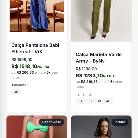
Calça Pantalona Babi
Ethereal - ViX
Calça Marieta Verde
R$ 1598,00
Army - ByNv
R$ 1518,10
NO PIX
R$ 1298,00
ou
R$ 266,33
em até
6x
sem
R$ 1233,10
NO PIX
juros
ou
R$ 216,33
em até
6x
sem
Tamanho:
juros
36
Tamanho:
34
36
38
40
Beachwear
Iorane