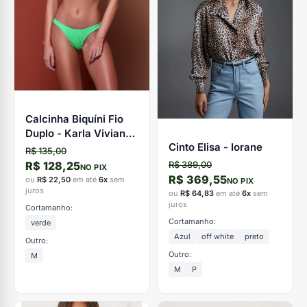
Calcinha Biquíni Fio
Duplo - Karla Vivian
Cinto Elisa - Iorane
Beach Brazil
R$ 135,00
R$ 128,25
R$ 389,00
NO PIX
R$ 369,55
ou
R$ 22,50
em até
6x
sem
NO PIX
juros
ou
R$ 64,83
em até
6x
sem
juros
Cortamanho:
Cortamanho:
verde
Azul
off white
preto
Outro:
Outro:
M
M
P