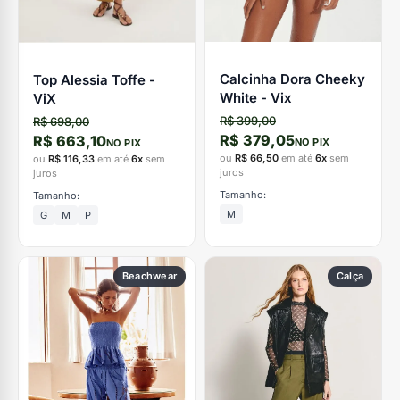
Calcinha Dora Cheeky
Top Alessia Toffe -
White - Vix
ViX
R$ 399,00
R$ 698,00
R$ 379,05
R$ 663,10
NO PIX
NO PIX
ou
R$ 66,50
em até
6x
sem
ou
R$ 116,33
em até
6x
sem
juros
juros
Tamanho:
Tamanho:
M
G
M
P
Beachwear
Calça