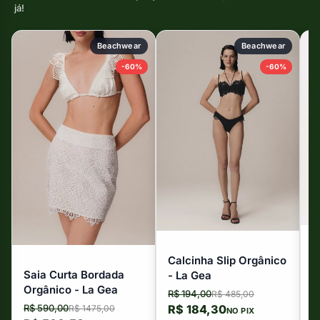
já!
Beachwear
Beachwear
-60%
-60%
V
Calcinha Slip Orgânico
A
Saia Curta Bordada
- La Gea
O
R
Orgânico - La Gea
R$ 194,00
R$ 485,00
R
R$ 590,00
R$ 184,30
R$ 1475,00
NO PIX
o