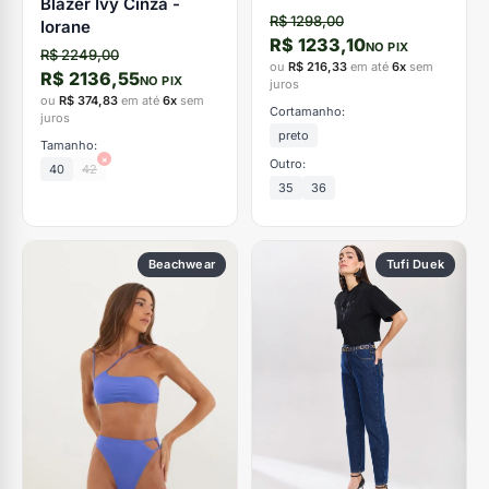
Blazer Ivy Cinza -
R$ 1298,00
Iorane
R$ 1233,10
NO PIX
R$ 2249,00
ou
R$ 216,33
em até
6x
sem
R$ 2136,55
NO PIX
juros
ou
R$ 374,83
em até
6x
sem
Cortamanho:
juros
preto
Tamanho:
×
Outro:
40
42
35
36
Beachwear
Tufi Duek