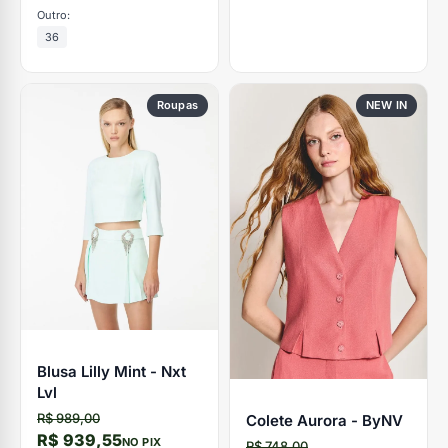
Outro:
36
Roupas
NEW IN
Blusa Lilly Mint - Nxt
Lvl
R$ 989,00
Colete Aurora - ByNV
R$ 939,55
NO PIX
R$ 748,00