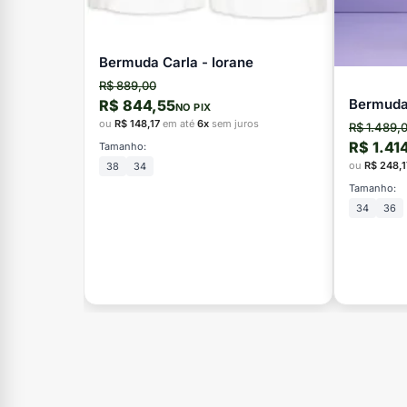
Bermuda Carla - Iorane
R$ 889,00
Bermuda
R$ 844,55
NO PIX
ou
R$ 148,17
em até
6x
sem juros
R$ 1.489,
R$ 1.41
Tamanho:
ou
R$ 248,1
38
34
Tamanho:
34
36