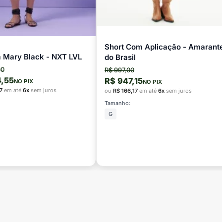
Short Com Aplicação - Amarant
 Mary Black - NXT LVL
do Brasil
00
R$ 997,00
4,55
R$ 947,15
NO PIX
NO PIX
7
em até
6x
sem juros
ou
R$ 166,17
em até
6x
sem juros
Tamanho:
G