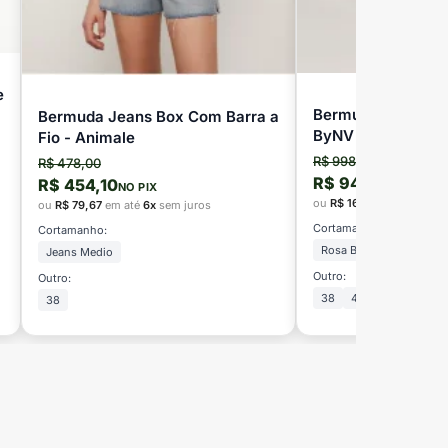
e
Bermuda Hebe Rosa
Bermuda Jeans Box Com Barra a
ByNV
Fio - Animale
R$ 998,00
R$ 478,00
R$ 948,10
R$ 454,10
NO PIX
NO PIX
ou
R$ 166,33
em até
6x
s
ou
R$ 79,67
em até
6x
sem juros
Cortamanho:
Cortamanho:
Rosa Ballet
Jeans Medio
Outro:
Outro:
38
42
40
34
38