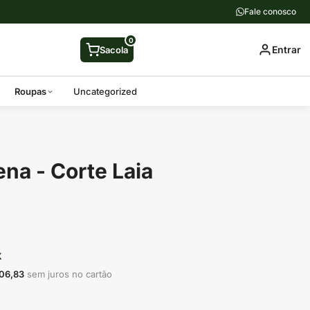
Fale conosco
0
Entrar
Sacola
Roupas
Uncategorized
na - Corte Laia
X
06,83
sem juros no cartão