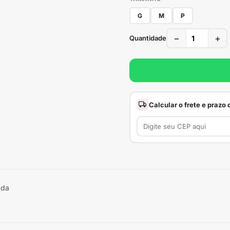
G
M
P
−
+
Quantidade
Calcular o frete e prazo
ada