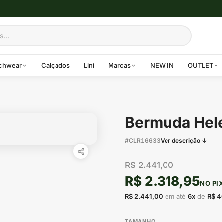
chwear
Calçados
Lini
Marcas
NEW IN
OUTLET
Bermuda Hele
#CLR16633
Ver descrição ↓
R$ 2.441,00
R$ 2.318,95
NO PI
R$ 2.441,00
em até
6x
de
R$ 4
TAMANHO