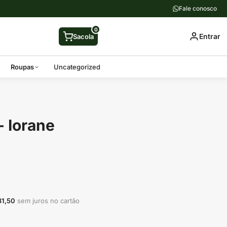
Fale conosco
0
Entrar
Sacola
Roupas
Uncategorized
- Iorane
31,50
sem juros no cartão