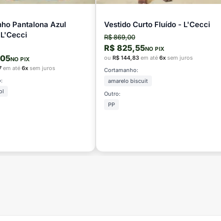
nho Pantalona Azul
Vestido Curto Fluído - L'Cecci
 L'Cecci
R$ 869,00
R$ 825,55
NO PIX
,05
ou
R$ 144,83
em até
6x
sem juros
NO PIX
7
em até
6x
sem juros
Cortamanho:
:
amarelo biscuit
ol
Outro:
PP