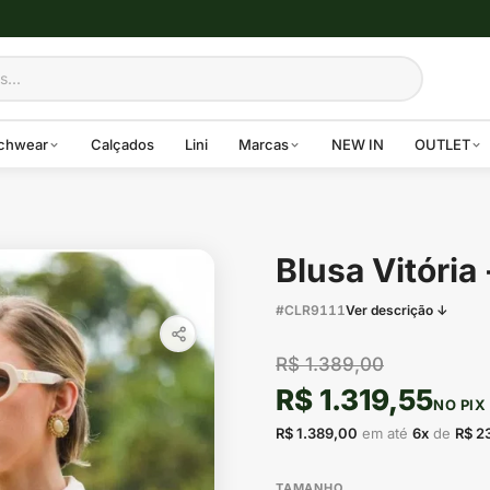
chwear
Calçados
Lini
Marcas
NEW IN
OUTLET
Blusa Vitória 
#CLR9111
Ver descrição ↓
R$ 1.389,00
R$ 1.319,55
NO PIX
R$ 1.389,00
em até
6x
de
R$ 2
TAMANHO