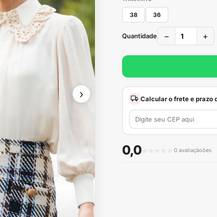
38
36
−
+
Quantidade
›
Calcular o frete e prazo
0,0
0 avaliaçãoões