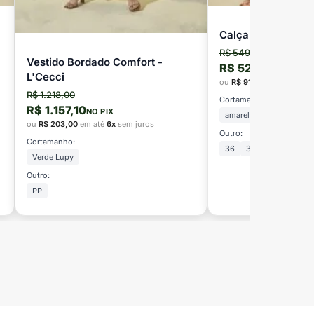
Calça Cargo Alfaia
R$ 549,00
Vestido Bordado Comfort -
R$ 521,55
NO PIX
L'Cecci
ou
R$ 91,50
em até
6x
se
R$ 1.218,00
Cortamanho:
R$ 1.157,10
NO PIX
amarelo biscuit
ou
R$ 203,00
em até
6x
sem juros
Outro:
Cortamanho:
36
38
Verde Lupy
Outro:
PP