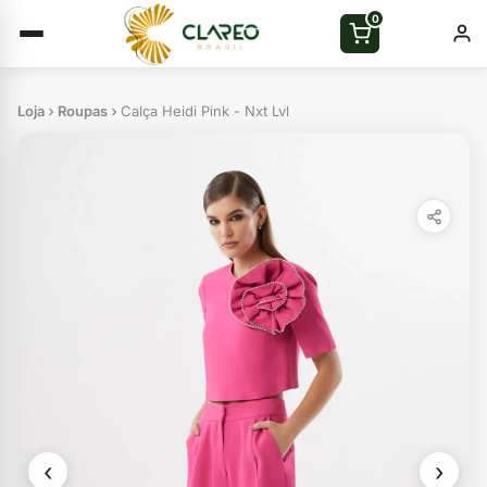
0
Loja
Roupas
Calça Heidi Pink - Nxt Lvl
‹
›