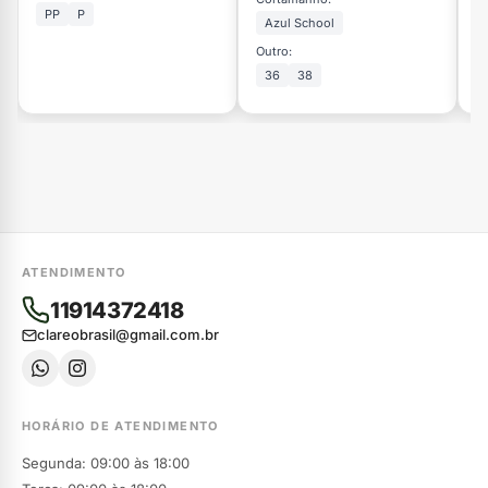
PP
P
Azul School
Outro:
Ou
36
38
ATENDIMENTO
11914372418
clareobrasil@gmail.com.br
HORÁRIO DE ATENDIMENTO
Segunda: 09:00 às 18:00