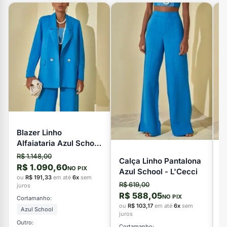
Blazer Linho
Alfaiataria Azul School
- L'Cecci
R$ 1.148,00
Calça Linho Pantalona
V
R$ 1.090,60
NO PIX
Azul School - L'Cecci
L
ou
R$ 191,33
em até
6x
sem
R$ 619,00
R
juros
R$ 588,05
R
NO PIX
Cortamanho:
ou
R$ 103,17
em até
6x
sem
o
Azul School
juros
ju
Outro:
Cortamanho:
C