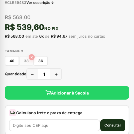
#CLR59483
Ver descrição ↓
R$ 568,00
R$ 539,60
NO PIX
R$ 568,00
em até
6x
de
R$ 94,67
sem juros no cartão
TAMANHO
×
40
38
36
−
+
Quantidade
Adicionar à Sacola
Calcular o frete e prazo de entrega
Consultar