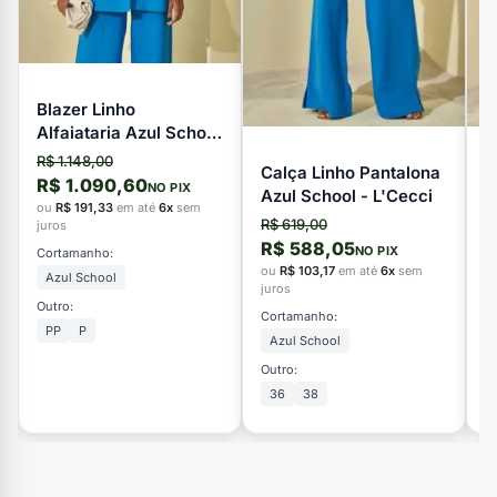
Blazer Linho
Alfaiataria Azul School
- L'Cecci
R$ 1.148,00
Calça Linho Pantalona
V
R$ 1.090,60
NO PIX
Azul School - L'Cecci
L
ou
R$ 191,33
em até
6x
sem
R$ 619,00
R
juros
R$ 588,05
R
NO PIX
Cortamanho:
ou
R$ 103,17
em até
6x
sem
o
Azul School
juros
ju
Outro:
Cortamanho:
C
PP
P
Azul School
Outro:
Ou
36
38