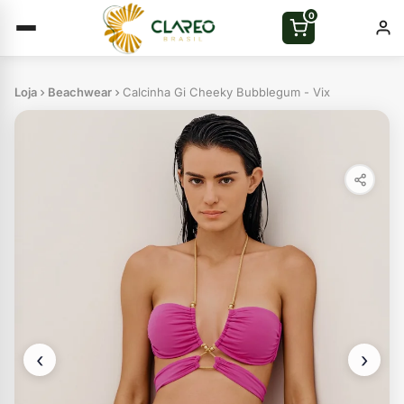
0
Loja
Beachwear
Calcinha Gi Cheeky Bubblegum - Vix
‹
›