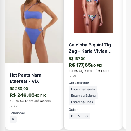
Calcinha Biquíni Zig
T
Zag - Karla Vivian
Z
Beach Brazil
B
R$ 187,00
R
R$ 177,65
R
NO PIX
ou
R$ 31,17
em até
6x
sem
o
Hot Pants Nara
juros
ju
Ethereal - ViX
Cortamanho:
C
R$ 259,00
Estampa Renda
R$ 246,05
Estampa Baiana
NO PIX
ou
R$ 43,17
em até
6x
sem
Estampa Fitas
juros
Outro:
Ou
Tamanho:
P
M
G
G