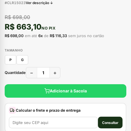
#CLR15023
Ver descrição ↓
R$ 698,00
R$ 663,10
NO PIX
R$ 698,00
em até
6x
de
R$ 116,33
sem juros no cartão
TAMANHO
P
G
−
+
Quantidade
Adicionar à Sacola
Calcular o frete e prazo de entrega
Consultar