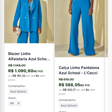
Blazer Linho
Alfaiataria Azul School
- L'Cecci
R$ 1.148,00
Calça Linho Pantalona
V
R$ 1.090,60
NO PIX
Azul School - L'Cecci
L
ou
R$ 191,33
em até
6x
sem
R$ 619,00
R
juros
R$ 588,05
R
NO PIX
Cortamanho:
ou
R$ 103,17
em até
6x
sem
o
Azul School
juros
ju
Outro:
Cortamanho:
C
PP
P
Azul School