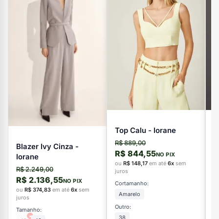
Top Calu - Iorane
B
I
R$ 889,00
Blazer Ivy Cinza -
R$ 844,55
R
NO PIX
Iorane
R
ou
R$ 148,17
em até
6x
sem
R$ 2.249,00
juros
o
R$ 2.136,55
NO PIX
ju
Cortamanho:
ou
R$ 374,83
em até
6x
sem
C
Amarelo
juros
Outro:
Tamanho:
×
Ou
38