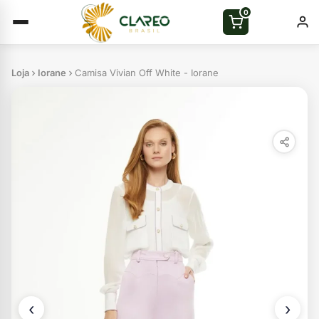
0
Loja
Iorane
Camisa Vivian Off White - Iorane
‹
›