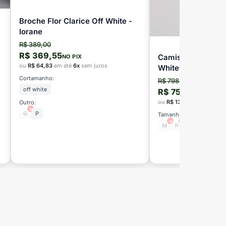
Broche Flor Clarice Off White -
Iorane
R$ 389,00
R$ 369,55
Camisa Manga Lon
NO PIX
ou
R$ 64,83
em até
6x
sem juros
White - ViX
Cortamanho:
R$ 798,00
off white
R$ 758,10
NO PIX
ou
R$ 133,00
em até
6x
s
Outro:
×
G
P
Tamanho:
×
×
×
M
P
PP
G