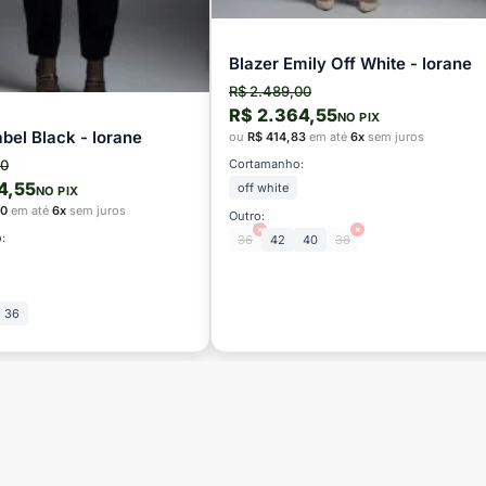
Blazer Emily Off White - Iorane
R$ 2.489,00
R$ 2.364,55
NO PIX
abel Black - Iorane
ou
R$ 414,83
em até
6x
sem juros
Cortamanho:
00
4,55
off white
NO PIX
50
em até
6x
sem juros
Outro:
×
×
:
36
42
40
38
36