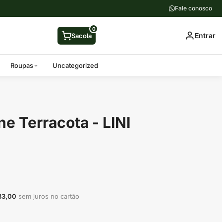
Fale conosco
0
Entrar
Sacola
Roupas
Uncategorized
e Terracota - LINI
33,00
sem juros no cartão