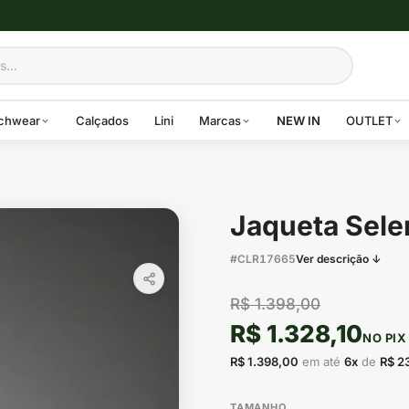
chwear
Calçados
Lini
Marcas
NEW IN
OUTLET
Jaqueta Selen
#CLR17665
Ver descrição ↓
R$ 1.398,00
R$ 1.328,10
NO PIX
R$ 1.398,00
em até
6x
de
R$ 2
TAMANHO