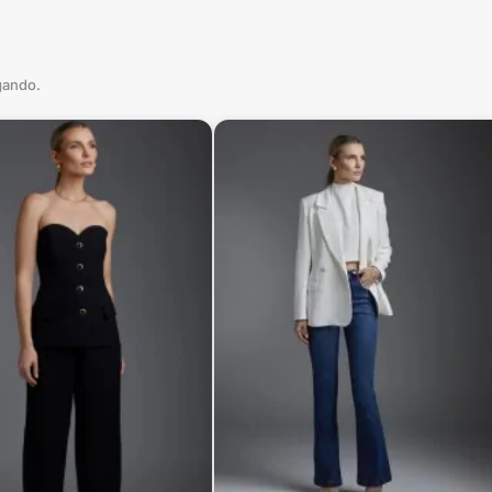
gando.