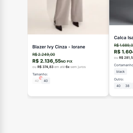
Calca Is
R$ 1.689,
Blazer Ivy Cinza - Iorane
R$ 1.60
R$ 2.249,00
ou
R$ 281,
R$ 2.136,55
NO PIX
Cortamanho
ou
R$ 374,83
em até
6x
sem juros
black
Tamanho:
×
Outro:
42
40
40
38