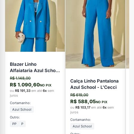
Blazer Linho
Alfaiataria Azul School
- L'Cecci
R$ 1.148,00
Calça Linho Pantalona
V
R$ 1.090,60
NO PIX
Azul School - L'Cecci
L
ou
R$ 191,33
em até
6x
sem
R$ 619,00
R
juros
R$ 588,05
R
NO PIX
Cortamanho:
ou
R$ 103,17
em até
6x
sem
o
Azul School
juros
ju
Outro:
Cortamanho:
C
PP
P
Azul School