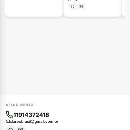
Outro:
Ou
36
38
ATENDIMENTO
11914372418
clareobrasil@gmail.com.br