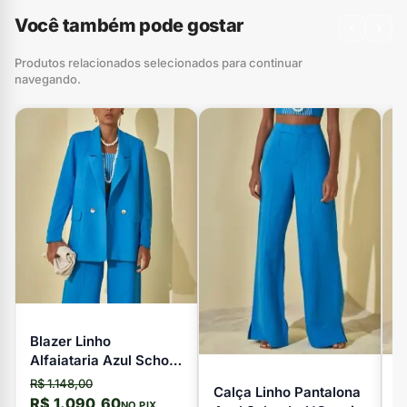
Você também pode gostar
‹
›
Produtos relacionados selecionados para continuar
navegando.
Blazer Linho
Alfaiataria Azul School
- L'Cecci
R$ 1.148,00
Calça Linho Pantalona
V
R$ 1.090,60
NO PIX