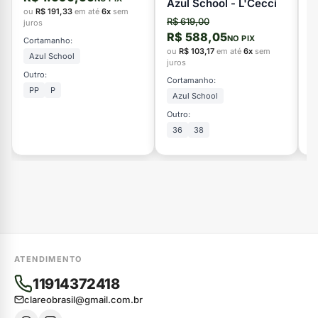
Azul School - L'Cecci
L
ou
R$ 191,33
em até
6x
sem
R$ 619,00
R
juros
R$ 588,05
R
NO PIX
Cortamanho:
ou
R$ 103,17
em até
6x
sem
o
Azul School
juros
ju
Outro:
Cortamanho:
C
PP
P
Azul School
Outro:
Ou
36
38
ATENDIMENTO
11914372418
clareobrasil@gmail.com.br