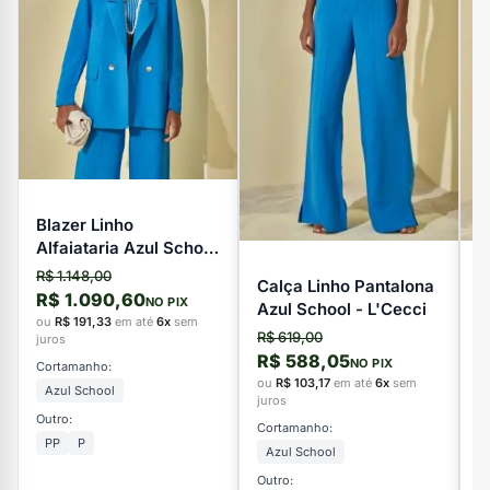
Blazer Linho
Alfaiataria Azul School
- L'Cecci
R$ 1.148,00
Calça Linho Pantalona
V
R$ 1.090,60
NO PIX
Azul School - L'Cecci
L
ou
R$ 191,33
em até
6x
sem
R$ 619,00
R
juros
R$ 588,05
R
NO PIX
Cortamanho:
ou
R$ 103,17
em até
6x
sem
o
Azul School
juros
ju
Outro:
Cortamanho:
C
PP
P
Azul School
Outro:
Ou