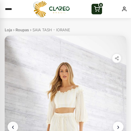
0
Loja
Roupas
SAIA TASH - IORANE
‹
›