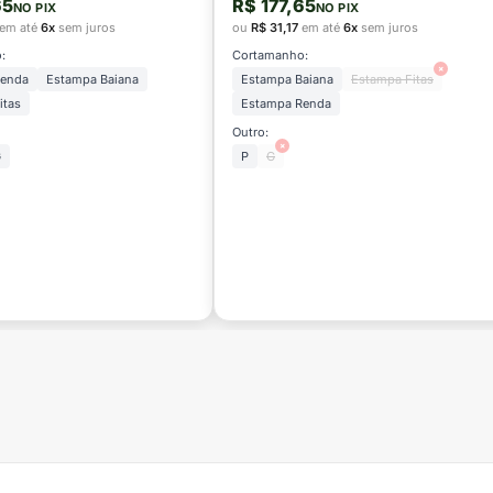
65
R$ 177,65
NO PIX
NO PIX
em até
6x
sem juros
ou
R$ 31,17
em até
6x
sem juros
:
Cortamanho:
×
Renda
Estampa Baiana
Estampa Baiana
Estampa Fitas
itas
Estampa Renda
Outro:
×
G
P
G