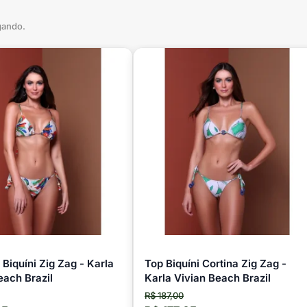
gando.
 Biquíni Zig Zag - Karla
Top Biquíni Cortina Zig Zag -
each Brazil
Karla Vivian Beach Brazil
R$ 187,00