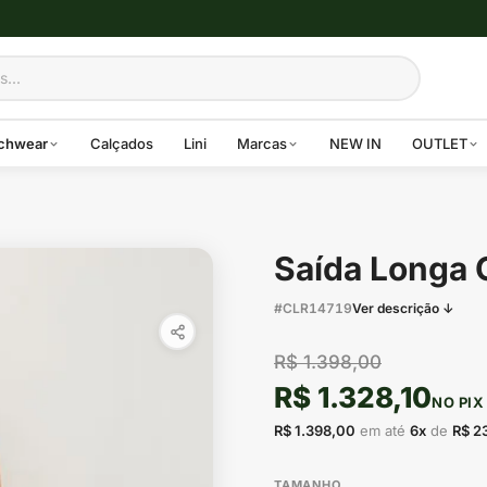
chwear
Calçados
Lini
Marcas
NEW IN
OUTLET
Saída Longa G
#CLR14719
Ver descrição ↓
R$ 1.398,00
R$ 1.328,10
NO PIX
R$ 1.398,00
em até
6x
de
R$ 2
TAMANHO