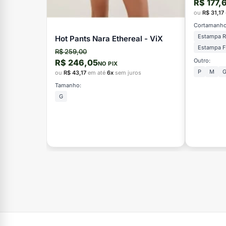
R$ 177,
ou
R$ 31,17
Cortamanho
Estampa 
Hot Pants Nara Ethereal - ViX
Estampa F
R$ 259,00
Outro:
R$ 246,05
NO PIX
P
M
ou
R$ 43,17
em até
6x
sem juros
Tamanho:
G