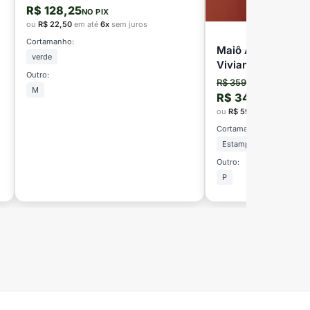
R$ 128,25
NO PIX
ou
R$ 22,50
em até
6x
sem juros
Cortamanho:
Maiô Argola Renda
verde
Vivian Beach Brazi
Outro:
R$ 359,00
M
R$ 341,05
NO PIX
ou
R$ 59,83
em até
6x
se
Cortamanho:
Estampa Renda
Outro:
P