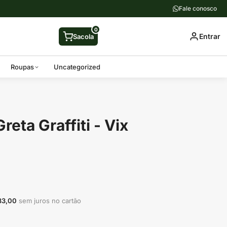
Fale conosco
0
Entrar
Sacola
Roupas
Uncategorized
reta Graffiti - Vix
33,00
sem juros no cartão