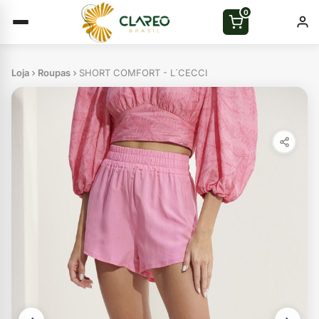
0
Loja
Roupas
SHORT COMFORT - L´CECCI