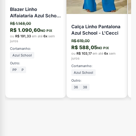
Blazer Linho
Alfaiataria Azul School
- L'Cecci
R$ 1.148,00
Calça Linho Pantalona
V
R$ 1.090,60
NO PIX
Azul School - L'Cecci
L
ou
R$ 191,33
em até
6x
sem
R$ 619,00
R
juros
R$ 588,05
R
NO PIX
Cortamanho:
ou
R$ 103,17
em até
6x
sem
o
Azul School
juros
ju
Outro:
Cortamanho:
C
PP
P
Azul School
Outro:
Ou
36
38