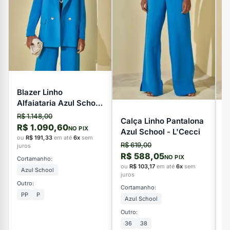
Blazer Linho
Alfaiataria Azul School
- L'Cecci
R$ 1.148,00
Calça Linho Pantalona
V
R$ 1.090,60
NO PIX
Azul School - L'Cecci
L
ou
R$ 191,33
em até
6x
sem
R$ 619,00
R
juros
R$ 588,05
R
NO PIX
Cortamanho:
ou
R$ 103,17
em até
6x
sem
o
Azul School
juros
ju
Outro:
Cortamanho:
C
PP
P
Azul School
Outro:
Ou
36
38