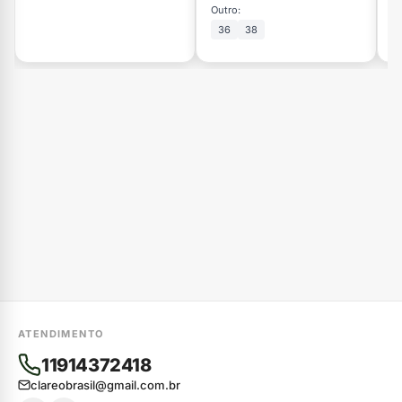
Outro:
Ou
36
38
ATENDIMENTO
11914372418
clareobrasil@gmail.com.br