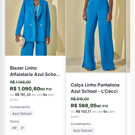
Blazer Linho
Alfaiataria Azul School
- L'Cecci
R$ 1.148,00
Calça Linho Pantalona
V
R$ 1.090,60
NO PIX
Azul School - L'Cecci
L
ou
R$ 191,33
em até
6x
sem
R$ 619,00
R
juros
R$ 588,05
R
NO PIX
Cortamanho:
ou
R$ 103,17
em até
6x
sem
o
Azul School
juros
ju
Outro:
Cortamanho:
C
PP
P
Azul School