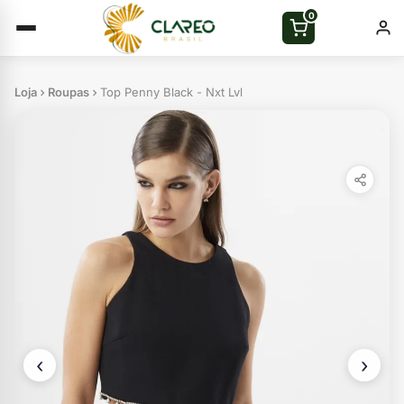
0
Loja
Roupas
Top Penny Black - Nxt Lvl
‹
›