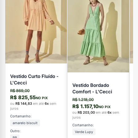
Vestido Curto Fluído -
V
L'Cecci
L
Vestido Bordado
R$ 869,00
R
Comfort - L'Cecci
R$ 825,55
R
NO PIX
R$ 1.218,00
ou
R$ 144,83
em até
6x
sem
o
R$ 1.157,10
NO PIX
juros
ju
ou
R$ 203,00
em até
6x
sem
Cortamanho:
C
juros
amarelo biscuit
Cortamanho:
Outro:
Ou
Verde Lupy
PP