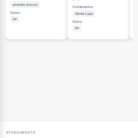
amarelo biscuit
Cortamanho:
Outro:
Ou
Verde Lupy
PP
Outro:
PP
ATENDIMENTO