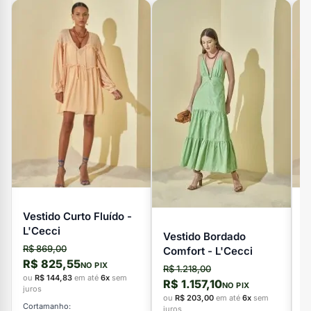
Vestido Curto Fluído -
V
L'Cecci
L
Vestido Bordado
R$ 869,00
R
Comfort - L'Cecci
R$ 825,55
R
NO PIX
R$ 1.218,00
ou
R$ 144,83
em até
6x
sem
o
R$ 1.157,10
NO PIX
juros
ju
ou
R$ 203,00
em até
6x
sem
Cortamanho:
C
juros