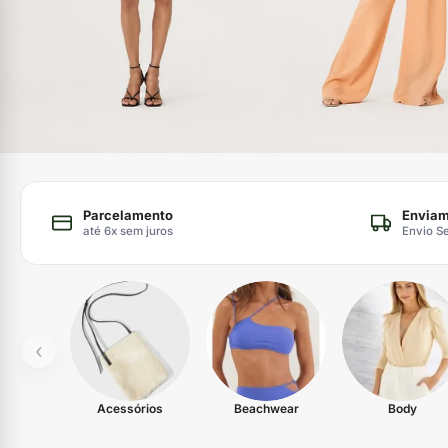
Parcelamento
Enviam
até 6x sem juros
Envio S
‹
Acessórios
Beachwear
Body