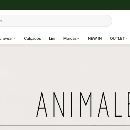
chwear
Calçados
Lini
Marcas
NEW IN
OUTLET