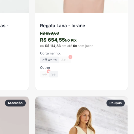
as -
Regata Lana - Iorane
R$ 689,00
R$ 654,55
NO PIX
ou
R$ 114,83
em até
6x
sem juros
Cortamanho:
×
off white
Azul
Outro:
×
36
38
Macacão
Roupas