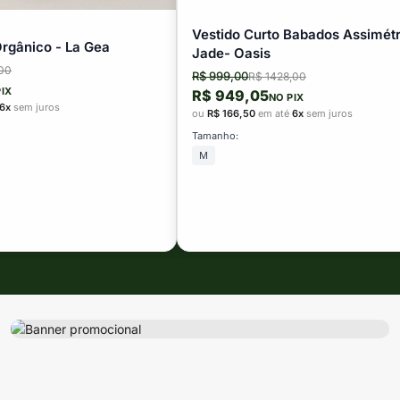
Vestido Curto Babados Assimétr
Orgânico - La Gea
Jade- Oasis
00
R$ 999,00
R$ 1428,00
PIX
R$ 949,05
NO PIX
6x
sem juros
ou
R$ 166,50
em até
6x
sem juros
Tamanho:
M