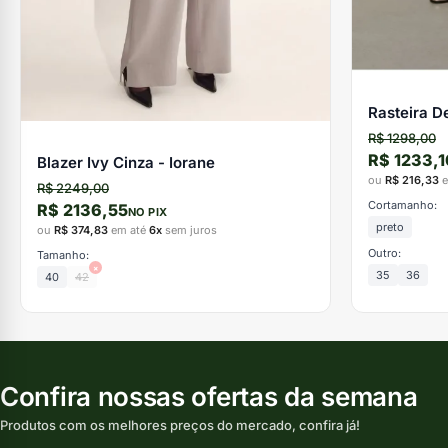
Rasteira D
R$ 1298,00
R$ 1233,1
Blazer Ivy Cinza - Iorane
ou
R$ 216,33
e
R$ 2249,00
Cortamanho:
R$ 2136,55
NO PIX
preto
ou
R$ 374,83
em até
6x
sem juros
Outro:
Tamanho:
×
35
36
40
42
Confira nossas ofertas da semana
Produtos com os melhores preços do mercado, confira já!