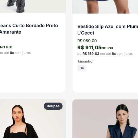
eans Curto Bordado Preto
Vestido Slip Azul com Plum
 Amarante
L'Cecci
R$ 959,00
R$ 911,05
NO PIX
NO PIX
m até
6x
sem juros
ou
R$ 159,83
em até
6x
sem juros
Tamanho:
36
Roupas