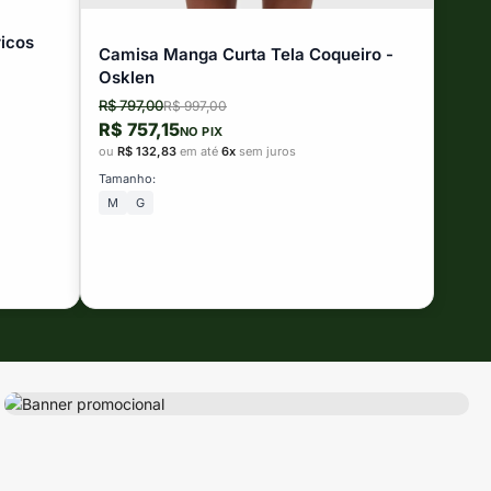
icos
Camisa Manga Curta Tela Coqueiro -
Osklen
R$ 797,00
R$ 997,00
R$ 757,15
NO PIX
ou
R$ 132,83
em até
6x
sem juros
Tamanho:
M
G