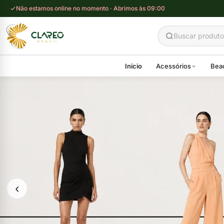
Não estamos online no momento · Abrimos às 09:00
Início
Acessórios
Bea
‹