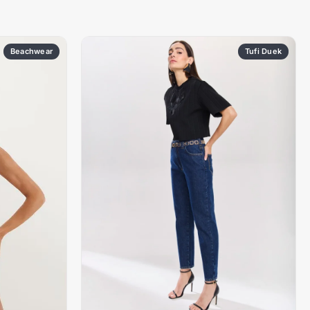
Beachwear
Tufi Duek