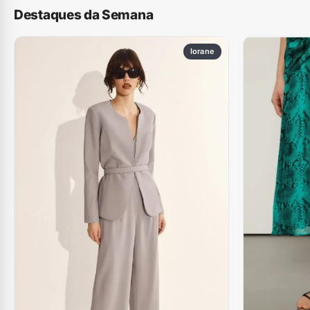
Destaques da Semana
Iorane