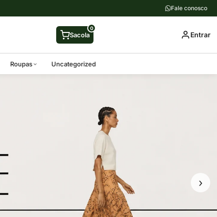
Fale conosco
0
Entrar
Sacola
Roupas
Uncategorized
›