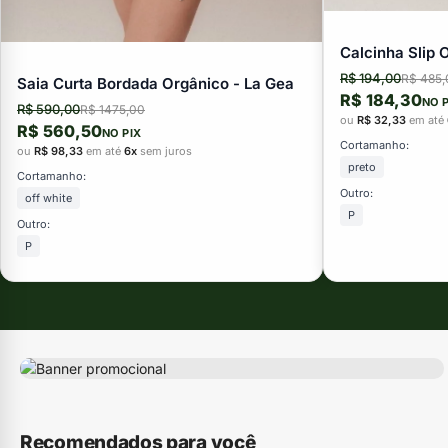
Calcinha Slip 
R$ 194,00
R$ 485,
Saia Curta Bordada Orgânico - La Gea
R$ 184,30
NO 
R$ 590,00
R$ 1475,00
ou
R$ 32,33
em até
R$ 560,50
NO PIX
Cortamanho:
ou
R$ 98,33
em até
6x
sem juros
preto
Cortamanho:
Outro:
off white
P
Outro:
P
Recomendados para você