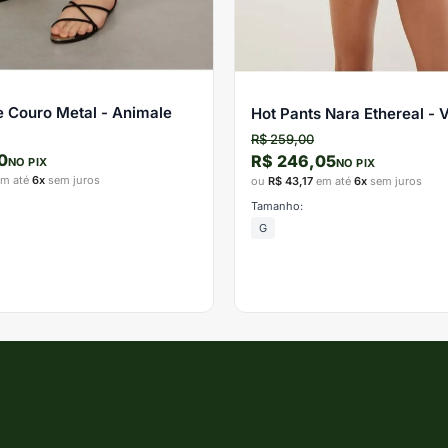
e Couro Metal - Animale
Hot Pants Nara Ethereal - 
R$ 259,00
0
R$ 246,05
NO PIX
NO PIX
m até
6x
sem juros
ou
R$ 43,17
em até
6x
sem juros
Tamanho:
G