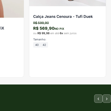
Calça Jeans Cenoura - Tufi Duek
R$ 599,90
R$ 569,90
ViX
NO PIX
ou
R$ 99,98
em até
6x
sem juros
Tamanho:
40
42
‹
›