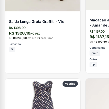
Macacao J
Saída Longa Greta Graffiti - Vix
- Amar de
R$ 1398,00
R$ 1197,00
R$ 1328,10
NO PIX
R$ 1137,15
ou
R$ 233,00
em até
6x
sem juros
ou
R$ 199,50
e
Tamanho:
Cortamanho:
G
preto
Outro:
PP
Vestido