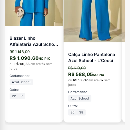
Blazer Linho
Alfaiataria Azul School
- L'Cecci
R$ 1.148,00
Calça Linho Pantalona
V
R$ 1.090,60
NO PIX
Azul School - L'Cecci
L
ou
R$ 191,33
em até
6x
sem
R$ 619,00
R
juros
R$ 588,05
R
NO PIX
Cortamanho:
ou
R$ 103,17
em até
6x
sem
o
Azul School
juros
ju
Outro:
Cortamanho:
C
PP
P
Azul School
Outro:
Ou
36
38