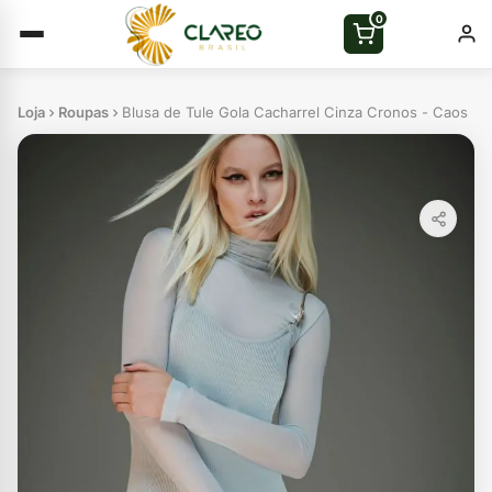
0
Loja
Roupas
Blusa de Tule Gola Cacharrel Cinza Cronos - Caos