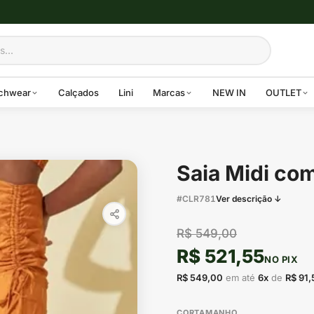
chwear
Calçados
Lini
Marcas
NEW IN
OUTLET
Saia Midi com
#CLR781
Ver descrição ↓
R$ 549,00
R$ 521,55
NO PIX
R$ 549,00
em até
6x
de
R$ 91,
CORTAMANHO