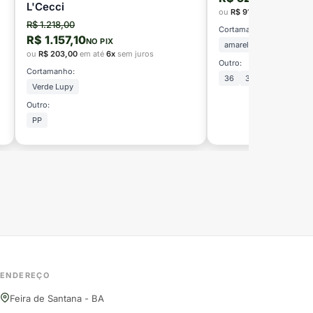
L'Cecci
ou
R$ 91,50
em até
6x
se
R$ 1.218,00
Cortamanho:
R$ 1.157,10
NO PIX
amarelo biscuit
ou
R$ 203,00
em até
6x
sem juros
Outro:
Cortamanho:
36
38
Verde Lupy
Outro:
PP
ENDEREÇO
Feira de Santana - BA