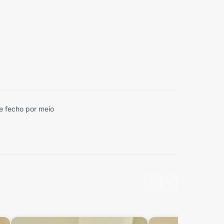
 e fecho por meio
‹
›