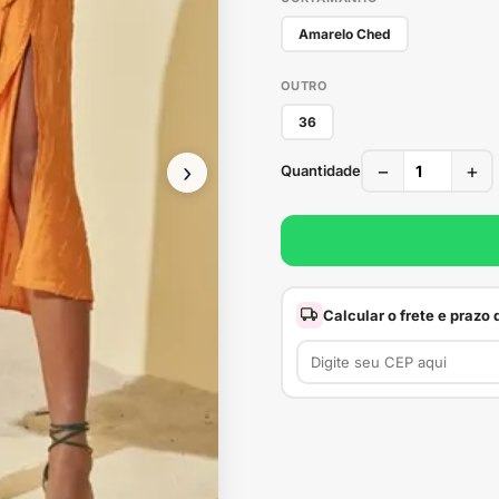
Amarelo Ched
OUTRO
36
›
−
+
Quantidade
Calcular o frete e prazo