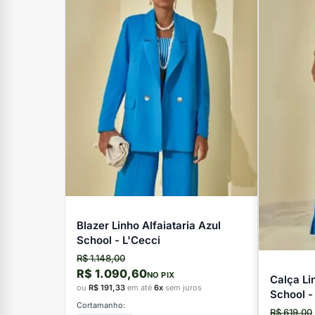
Blazer Linho Alfaiataria Azul
School - L'Cecci
R$ 1.148,00
R$ 1.090,60
NO PIX
Calça Li
ou
R$ 191,33
em até
6x
sem juros
School -
Cortamanho:
R$ 619,00