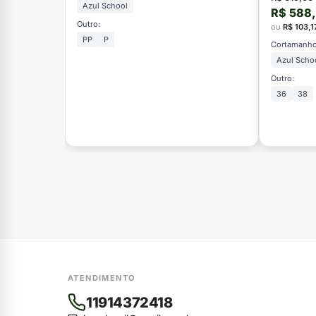
Azul School
R$ 588
Outro:
ou
R$ 103,1
PP
P
Cortamanho
Azul Scho
Outro:
36
38
ATENDIMENTO
11914372418