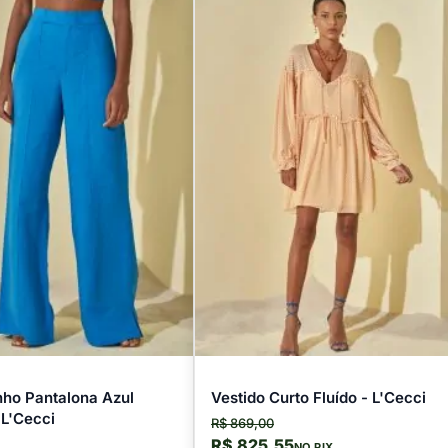
nho Pantalona Azul
Vestido Curto Fluído - L'Cecci
 L'Cecci
R$ 869,00
R$ 825,55
NO PIX