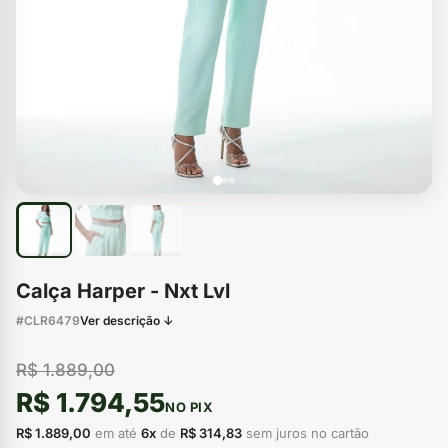
Calça Harper - Nxt Lvl
#CLR6479
Ver descrição ↓
R$ 1.889,00
R$ 1.794,55
NO PIX
R$ 1.889,00
em até
6x
de
R$ 314,83
sem juros no cartão