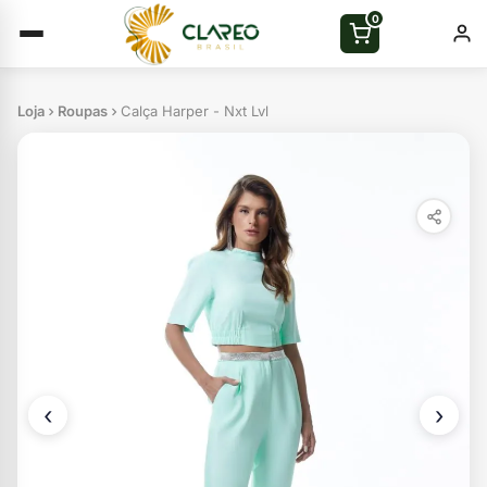
0
Loja
Roupas
Calça Harper - Nxt Lvl
‹
›