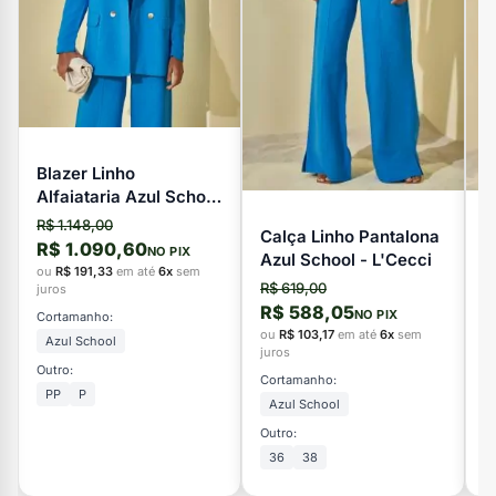
Blazer Linho
Alfaiataria Azul School
- L'Cecci
R$ 1.148,00
Calça Linho Pantalona
V
R$ 1.090,60
NO PIX
Azul School - L'Cecci
L
ou
R$ 191,33
em até
6x
sem
R$ 619,00
R
juros
R$ 588,05
R
NO PIX
Cortamanho:
ou
R$ 103,17
em até
6x
sem
o
Azul School
juros
ju
Outro:
Cortamanho:
C
PP
P
Azul School
Outro:
Ou
36
38