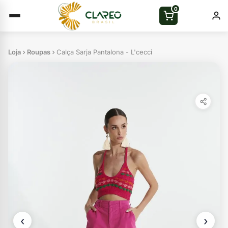
0
Loja
Roupas
Calça Sarja Pantalona - L'cecci
‹
›