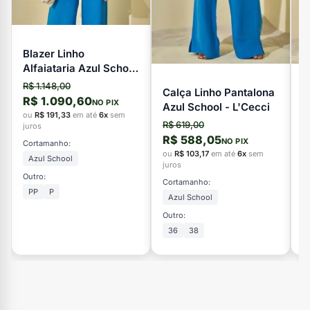
Blazer Linho
Alfaiataria Azul School
- L'Cecci
R$ 1.148,00
Calça Linho Pantalona
V
R$ 1.090,60
NO PIX
Azul School - L'Cecci
L
ou
R$ 191,33
em até
6x
sem
R$ 619,00
R
juros
R$ 588,05
R
NO PIX
Cortamanho:
ou
R$ 103,17
em até
6x
sem
o
Azul School
juros
ju
Outro:
Cortamanho:
C
PP
P
Azul School
Outro:
Ou
36
38