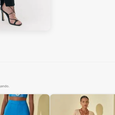
gando.