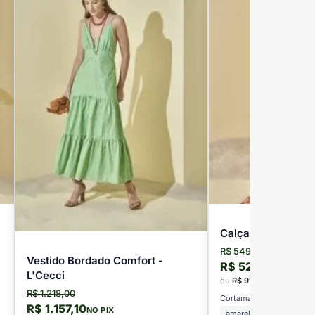
Calça Cargo Alfaia
R$ 549,00
Vestido Bordado Comfort -
R$ 521,55
NO PIX
L'Cecci
ou
R$ 91,50
em até
6x
se
R$ 1.218,00
Cortamanho:
R$ 1.157,10
NO PIX
amarelo biscuit