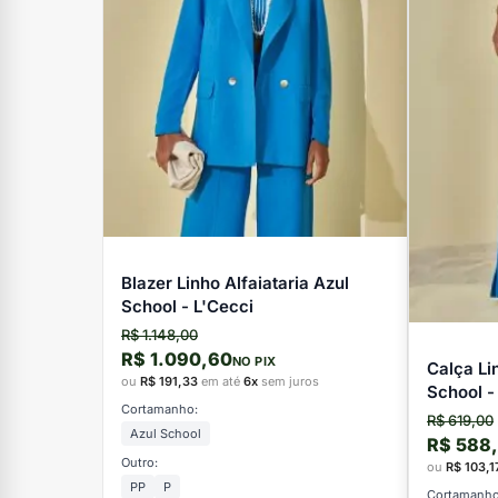
Blazer Linho Alfaiataria Azul
School - L'Cecci
R$ 1.148,00
R$ 1.090,60
NO PIX
Calça Li
ou
R$ 191,33
em até
6x
sem juros
School -
Cortamanho:
R$ 619,00
Azul School
R$ 588
Outro:
ou
R$ 103,1
PP
P
Cortamanho