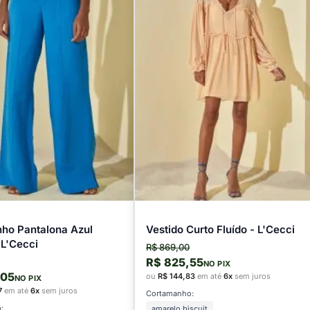
nho Pantalona Azul
Vestido Curto Fluído - L'Cecci
 L'Cecci
R$ 869,00
R$ 825,55
NO PIX
,05
ou
R$ 144,83
em até
6x
sem juros
NO PIX
7
em até
6x
sem juros
Cortamanho:
:
amarelo biscuit