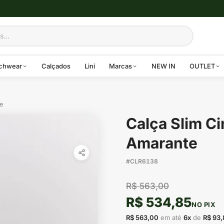
chwear
Calçados
Lini
Marcas
NEW IN
OUTLET
te
Calça Slim Ci
Amarante
#CLR6138
R$ 563,00
R$ 534,85
NO PIX
R$ 563,00
em até
6x
de
R$ 93,