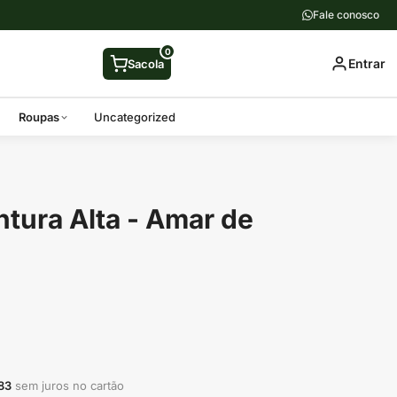
Fale conosco
0
Entrar
Sacola
Roupas
Uncategorized
ntura Alta - Amar de
83
sem juros no cartão