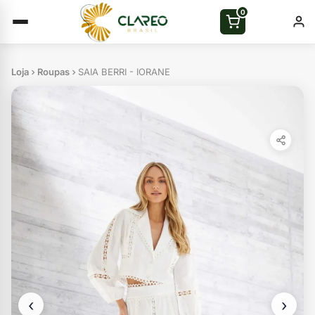
0
Loja
Roupas
SAIA BERRI - IORANE
‹
›