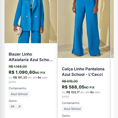
Blazer Linho
Alfaiataria Azul School
- L'Cecci
R$ 1.148,00
Calça Linho Pantalona
V
R$ 1.090,60
NO PIX
Azul School - L'Cecci
L
ou
R$ 191,33
em até
6x
sem
R$ 619,00
R
juros
R$ 588,05
R
NO PIX
Cortamanho:
ou
R$ 103,17
em até
6x
sem
o
Azul School
juros
ju
Outro:
Cortamanho:
C
PP
P
Azul School
Outro:
Ou