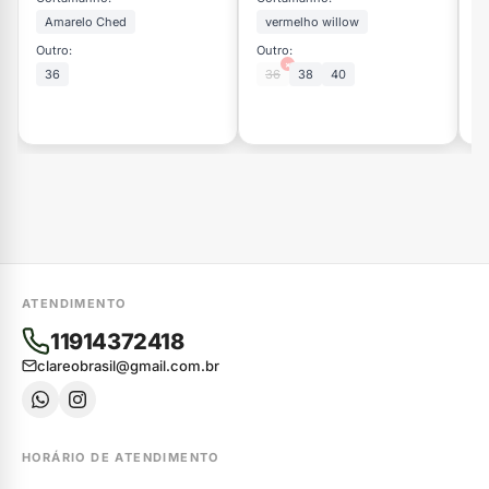
ju
Amarelo Ched
vermelho willow
C
Outro:
Outro:
×
36
36
38
40
Ou
ATENDIMENTO
11914372418
clareobrasil@gmail.com.br
HORÁRIO DE ATENDIMENTO