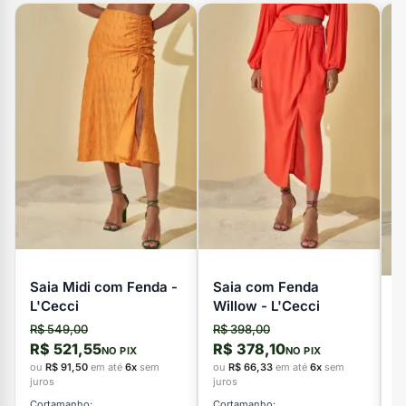
Saia Midi com Fenda -
Saia com Fenda
L'Cecci
Willow - L'Cecci
S
R$ 549,00
R$ 398,00
M
R$ 521,55
R$ 378,10
NO PIX
NO PIX
R
ou
R$ 91,50
em até
6x
sem
ou
R$ 66,33
em até
6x
sem
R
juros
juros
o
Cortamanho:
Cortamanho: