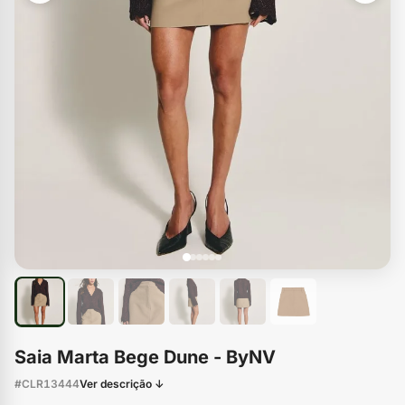
Saia Marta Bege Dune - ByNV
#CLR13444
Ver descrição ↓