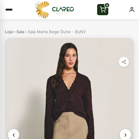
0
Loja
Saia
Saia Marta Bege Dune - ByNV
‹
›