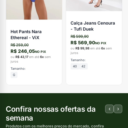
Calça Jeans Cenoura
- Tufi Duek
Hot Pants Nara
R$ 599,90
Ethereal - ViX
R$ 569,90
NO PIX
R$ 259,00
ou
R$ 99,98
em até
6x
sem
R$ 246,05
NO PIX
juros
ou
R$ 43,17
em até
6x
sem
Tamanho:
juros
40
42
Tamanho:
G
Confira nossas ofertas da
‹
›
semana
Produtos com os melhores preços do mercado, confira