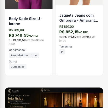
Jaqueta Jeans com
Body Katie Size U -
Ombreira - Amarante
Iorane
do Brasil
R$ 897,00
R$ 789,00
R$ 852,15
NO PIX
R$ 749,55
NO PIX
ou
R$ 149,50
em até
6x
sem
ou
R$ 131,50
em até
6x
sem
juros
juros
Tamanho:
Cortamanho:
P
Azul Marinho
rosa
Outro:
u00danico