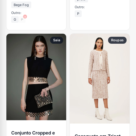
Bege Fog
Outro:
Outro:
P
×
G
P
Saia
Roupas
Conjunto Cropped e