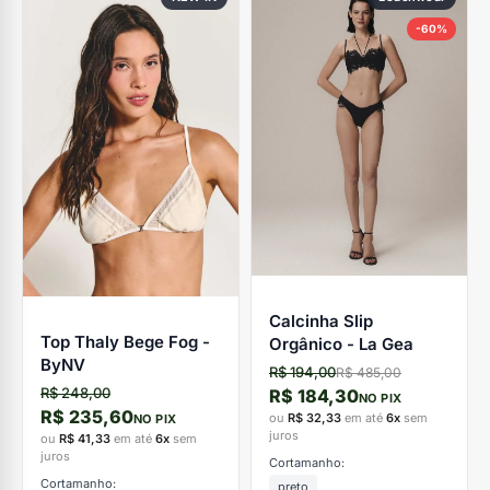
-60%
Calcinha Slip
Top Thaly Bege Fog -
Orgânico - La Gea
ByNV
R$ 194,00
R$ 485,00
R$ 248,00
R$ 184,30
NO PIX
R$ 235,60
ou
R$ 32,33
em até
6x
sem
NO PIX
juros
ou
R$ 41,33
em até
6x
sem
juros
Cortamanho:
Cortamanho:
preto