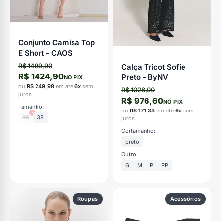
Conjunto Camisa Top
E Short - CAOS
R$ 1499,90
Calça Tricot Sofie
R$ 1424,90
Preto - ByNV
NO PIX
ou
R$ 249,98
em até
6x
sem
R$ 1028,00
juros
R$ 976,60
NO PIX
Tamanho:
ou
R$ 171,33
em até
6x
sem
×
36
38
juros
Cortamanho:
preto
Outro:
G
M
P
PP
Roupas
Acessórios