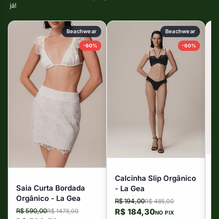
já!
Beachwear
Beachwear
-60%
-60%
V
Calcinha Slip Orgânico
A
Saia Curta Bordada
- La Gea
O
R
Orgânico - La Gea
R$ 194,00
R$ 485,00
R
R$ 590,00
R$ 184,30
R$ 1475,00
NO PIX
o