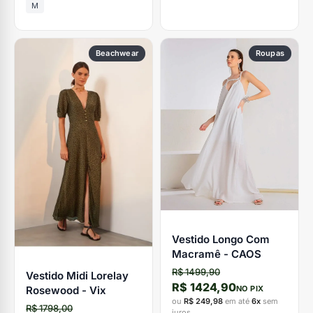
M
Beachwear
Roupas
Vestido Longo Com
Macramê - CAOS
R$ 1499,90
Vestido Midi Lorelay
R$ 1424,90
Rosewood - Vix
NO PIX
ou
R$ 249,98
em até
6x
sem
R$ 1798,00
juros