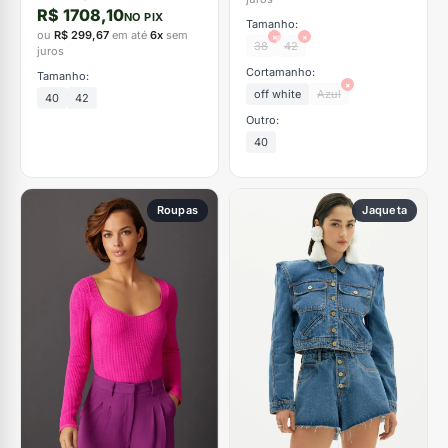
R$ 1708,10
NO PIX
Tamanho:
ou
R$ 299,67
em até
6x
sem
×
×
38
42
juros
Cortamanho:
Tamanho:
×
off white
Azul
40
42
Outro:
40
Roupas
Jaqueta