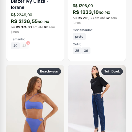
Blazer Ivy Cinza -
R$ 1298,00
Iorane
R$ 1233,10
NO PIX
R$ 2249,00
ou
R$ 216,33
em até
6x
sem
R$ 2136,55
NO PIX
juros
ou
R$ 374,83
em até
6x
sem
Cortamanho:
juros
preto
Tamanho:
×
Outro:
40
42
35
36
Beachwear
Tufi Duek