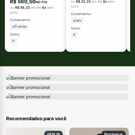
R$ 560,50
ou
R$ 32,33
em até
6x
sem
NO PIX
ju
juros
ou
R$ 98,33
em até
6x
sem
T
juros
Cortamanho:
Cortamanho:
preto
off white
Outro:
Outro:
P
P
Recomendados para você
NEW IN
Beachwear