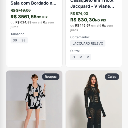
Casaqueto em Tricot
Saia com Bordado na
Jacquard - Viviane
Barra Preto - CAOS
R$ 3749,00
Furrier
R$ 874,00
R$ 3561,55
NO PIX
R$ 830,30
NO PIX
ou
R$ 624,83
em até
6x
sem
ou
R$ 145,67
em até
6x
sem
juros
juros
Tamanho:
Cortamanho:
36
38
JACQUARD RELEVO
Outro:
G
M
P
Roupas
Calça