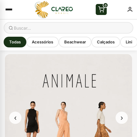
0
Todas
Acessórios
Beachwear
Calçados
Lini
‹
›