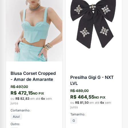
Blusa Corset Cropped
Presilha Gigi G - NXT
- Amar de Amarante
LVL
R$ 497,00
R$ 489,00
R$ 472,15
NO PIX
R$ 464,55
NO PIX
ou
R$ 82,83
em até
6x
sem
ou
R$ 81,50
em até
6x
sem
juros
juros
Cortamanho:
Tamanho:
Azul
G
Outro: