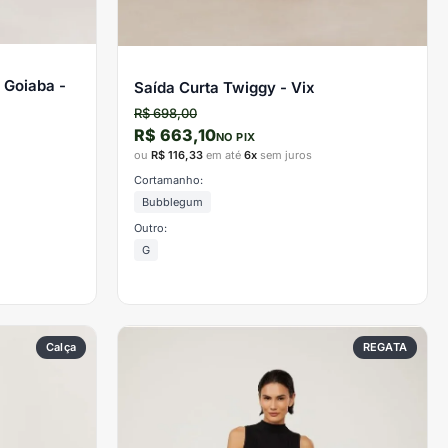
 Goiaba -
Saída Curta Twiggy - Vix
R$ 698,00
R$ 663,10
NO PIX
ou
R$ 116,33
em até
6x
sem juros
Cortamanho:
Bubblegum
Outro:
G
Calça
REGATA