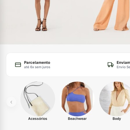
Parcelamento
Enviam
até 6x sem juros
Envio S
‹
Acessórios
Beachwear
Body