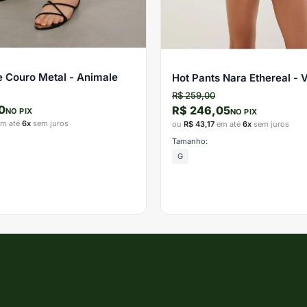
e Couro Metal - Animale
Hot Pants Nara Ethereal - 
R$ 259,00
0
R$ 246,05
NO PIX
NO PIX
m até
6x
sem juros
ou
R$ 43,17
em até
6x
sem juros
Tamanho:
G