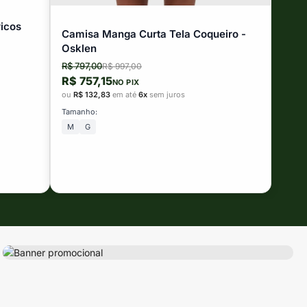
icos
Camisa Manga Curta Tela Coqueiro -
Osklen
R$ 797,00
R$ 997,00
R$ 757,15
NO PIX
ou
R$ 132,83
em até
6x
sem juros
Tamanho:
M
G