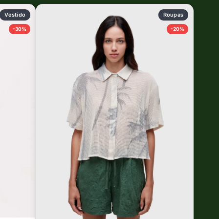
Vestido
Roupas
-30%
-20%