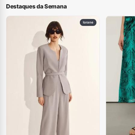
Destaques da Semana
Iorane