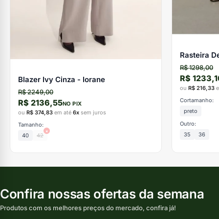
Rasteira D
R$ 1298,00
R$ 1233,1
Blazer Ivy Cinza - Iorane
ou
R$ 216,33
e
R$ 2249,00
Cortamanho:
R$ 2136,55
NO PIX
preto
ou
R$ 374,83
em até
6x
sem juros
Outro:
Tamanho:
×
35
36
40
42
Confira nossas ofertas da semana
Produtos com os melhores preços do mercado, confira já!