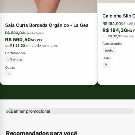
Calcinha Slip 
R$ 194,00
R$ 485,
Saia Curta Bordada Orgânico - La Gea
R$ 184,30
NO 
R$ 590,00
R$ 1475,00
ou
R$ 32,33
em até
R$ 560,50
NO PIX
Cortamanho:
ou
R$ 98,33
em até
6x
sem juros
preto
Cortamanho:
Outro:
off white
P
Outro:
P
Recomendados para você