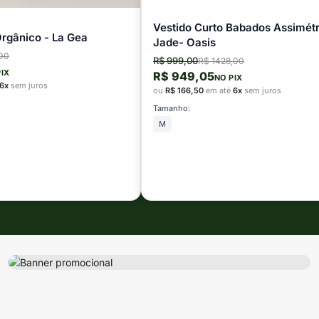
Vestido Curto Babados Assimétr
Orgânico - La Gea
Jade- Oasis
00
R$ 999,00
R$ 1428,00
PIX
R$ 949,05
NO PIX
6x
sem juros
ou
R$ 166,50
em até
6x
sem juros
Tamanho:
M