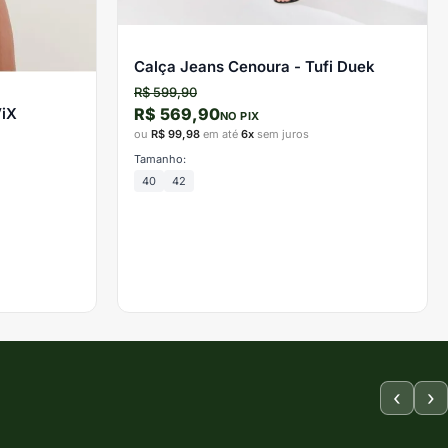
Calça Jeans Cenoura - Tufi Duek
R$ 599,90
R$ 569,90
ViX
NO PIX
ou
R$ 99,98
em até
6x
sem juros
Tamanho:
40
42
‹
›