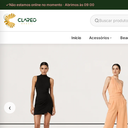
Não estamos online no momento · Abrimos às 09:00
Início
Acessórios
Bea
‹