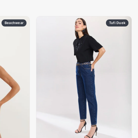
Beachwear
Tufi Duek