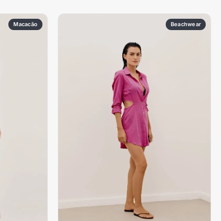
Macacão
Beachwear