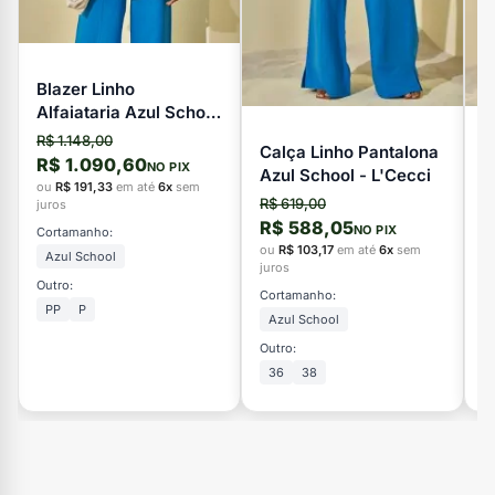
Blazer Linho
Alfaiataria Azul School
- L'Cecci
R$ 1.148,00
Calça Linho Pantalona
V
R$ 1.090,60
NO PIX
Azul School - L'Cecci
L
ou
R$ 191,33
em até
6x
sem
R$ 619,00
R
juros
R$ 588,05
R
NO PIX
Cortamanho:
ou
R$ 103,17
em até
6x
sem
o
Azul School
juros
ju
Outro:
Cortamanho:
C
PP
P
Azul School
Outro:
Ou
36
38