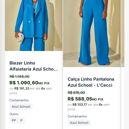
Blazer Linho
Alfaiataria Azul School
- L'Cecci
R$ 1.148,00
Calça Linho Pantalona
V
R$ 1.090,60
NO PIX
Azul School - L'Cecci
L
ou
R$ 191,33
em até
6x
sem
R$ 619,00
R
juros
R$ 588,05
R
NO PIX
Cortamanho:
ou
R$ 103,17
em até
6x
sem
o
Azul School
juros
ju
Outro:
Cortamanho:
C
PP
P
Azul School