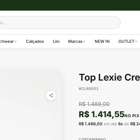
chwear
Calçados
Lini
Marcas
NEW IN
OUTLET
Top Lexie Cre
#CLR8001
R$ 1.489,00
R$ 1.414,55
NO PIX
R$ 1.489,00
em até
6x
de
R$ 2
CORTAMANHO