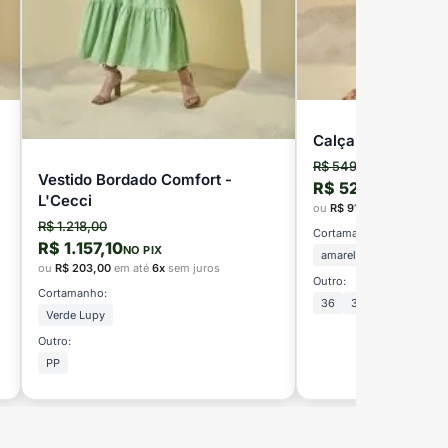
Calça Cargo Alfaia
R$ 549,00
Vestido Bordado Comfort -
R$ 521,55
NO PIX
L'Cecci
ou
R$ 91,50
em até
6x
se
R$ 1.218,00
Cortamanho:
R$ 1.157,10
NO PIX
amarelo biscuit
ou
R$ 203,00
em até
6x
sem juros
Outro:
Cortamanho:
36
38
Verde Lupy
Outro:
PP