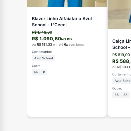
Blazer Linho Alfaiataria Azul
School - L'Cecci
R$ 1.148,00
R$ 1.090,60
NO PIX
Calça Li
ou
R$ 191,33
em até
6x
sem juros
School -
Cortamanho:
R$ 619,00
Azul School
R$ 588
Outro:
ou
R$ 103,1
PP
P
Cortamanho
Azul Scho
Outro:
36
38