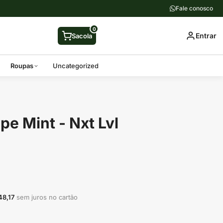
Fale conosco
0
Entrar
Sacola
Roupas
Uncategorized
pe Mint - Nxt Lvl
48,17
sem juros no cartão