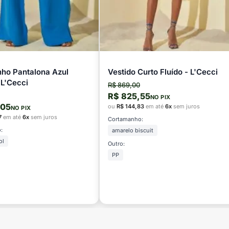
nho Pantalona Azul
Vestido Curto Fluído - L'Cecci
 L'Cecci
R$ 869,00
R$ 825,55
NO PIX
,05
ou
R$ 144,83
em até
6x
sem juros
NO PIX
7
em até
6x
sem juros
Cortamanho:
:
amarelo biscuit
ol
Outro:
PP